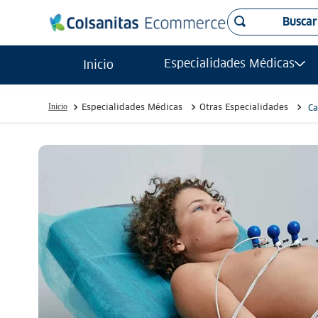
Buscar
TÉRMINO
Especialidades Médicas
Inicio
ecogr
1
.
radio
2
.
Especialidades Médicas
Otras Especialidades
Ca
urolo
3
.
reson
4
.
tac
5
.
ecogr
6
.
ginec
7
.
carp
8
.
mamo
9
.
reson
10
.