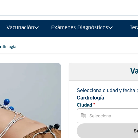
S MÁS BUSCADOS
Vacunación
Exámenes Diagnósticos
Ter
afias
grafía
rdiología
gía
ancia magnetica
Va
afía transvaginal
Selecciona ciudad y fecha 
ología
Cardiología
Ciudad
*
ograma
grafia
ancia
S