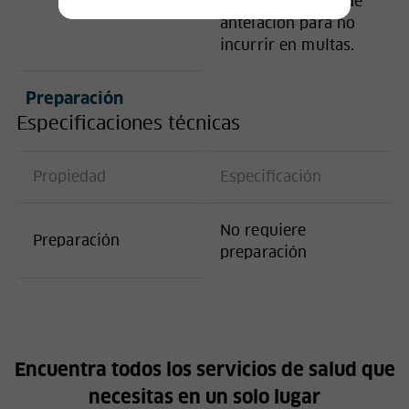
más de 24 horas de
antelación para no
incurrir en multas.
Preparación
Especificaciones técnicas
Propiedad
Especificación
No requiere
Preparación
preparación
Encuentra todos los servicios de salud que
necesitas en un solo lugar