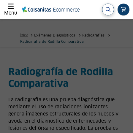
Menú
Exámenes Diagnósticos
Radiografías
Radiografía de Rodilla Comparativa
Radiografía de Rodilla
Comparativa
La radiografía es una prueba diagnóstica que
mediante el uso de radiaciones ionizantes
genera imágenes estructurales de los huesos y
ayuda en el diagnóstico de enfermedades y
lesiones del órgano especificado. La prueba es