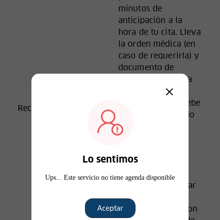
minutos de
anticipación a la
hora de tu cita. Lleva
la orden médica (en
caso de requerirla) y
documento de
identificación. Si la
cita es para un
menor de edad, debe
Recomendaciones
asistir acompañado
de un adulto.
Recuerda que de
acuerdo a nuestra
Lo sentimos
política de
cancelaciones si
Ups... Este servicio no tiene agenda disponible
necesitas reagendar
o cancelar tu cita,
debes realizarlo con
Aceptar