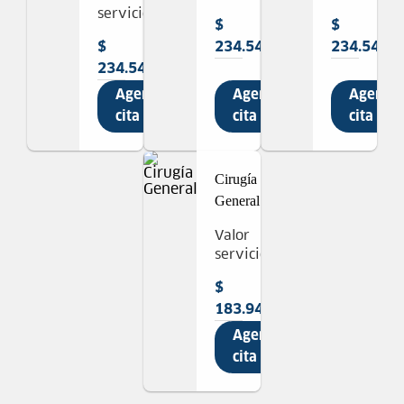
servicio
$
$
$
234.541
234.541
234.541
Agendar
Agendar
Agenda
cita
cita
cita
Cirugía
General
Valor
servicio
$
183.947
Agendar
cita