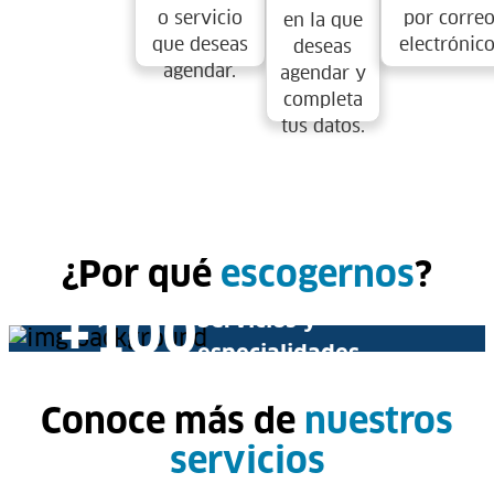
o servicio
por corre
en la que
que deseas
electrónico
deseas
agendar.
agendar y
completa
tus datos.
Centros Médicos
+30
Colsanitas
¿Por qué
escogernos
?
Servicios y
+100
especialidades
Conoce más de
nuestros
Especialistas sin
+70
servicios
necesidad de