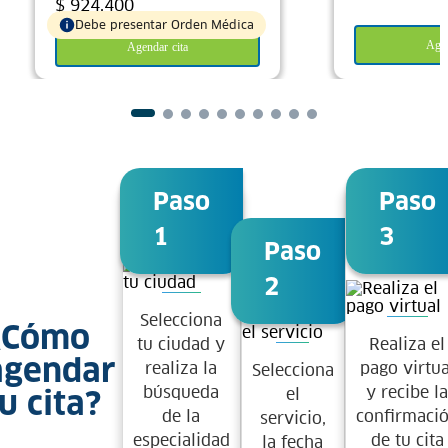
$
924
.
400
Debe presentar Orden Médica
Agen
Agendar cita
Paso
Paso
1
3
Paso
2
Selecciona
¿Cómo
tu ciudad y
Realiza el
agendar
realiza la
pago virtua
Selecciona
búsqueda
y recibe l
el
u cita?
de la
confirmaci
servicio,
especialidad
de tu cita
la fecha