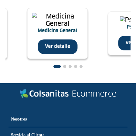
afiliarse
Psic
Medicina General
Ver 
Ver detalle
Nosotros
Servicio al Cliente