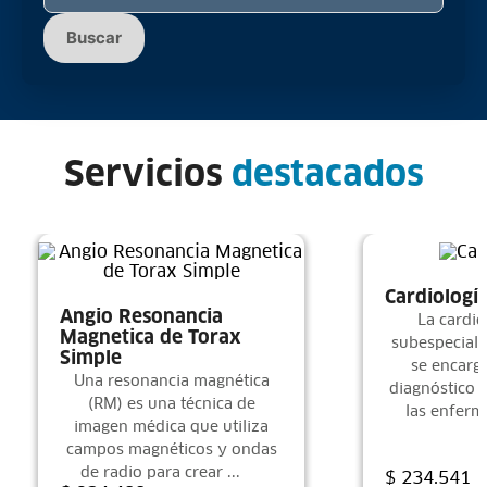
Buscar
Servicios
Cardiologí
Angio Resonancia
La cardio
Magnetica de Torax
subespecial
Simple
se encarga
Una resonancia magnética
diagnóstico 
(RM) es una técnica de
las enferm
imagen médica que utiliza
campos magnéticos y ondas
de radio para crear ...
$
234
.
541