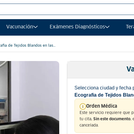
S MÁS BUSCADOS
Vacunación
Exámenes Diagnósticos
Ter
afias
grafía
afia de Tejidos Blandos en las
midades inferiores Izquierdo
gía
Va
afía transvaginal
ancia magnetica
Selecciona ciudad y fecha 
afia
Ecografia de Tejidos Blan
ograma
Orden Médica
Este servicio requiere que 
grafia
tu cita,
,
Sin este documento
ología
cancelada.