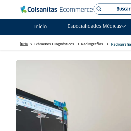
Buscar
TÉRMINO
Especialidades Médicas
Inicio
ecogr
1
.
radio
2
.
Exámenes Diagnósticos
Radiografías
Radiografi
reson
3
.
urolo
4
.
tac
5
.
ecogr
6
.
carp
7
.
ginec
8
.
reson
9
.
mamo
10
.