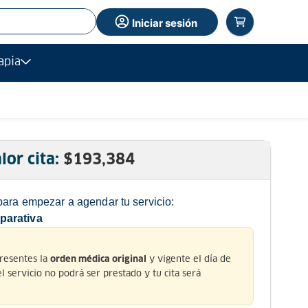
Iniciar sesión
apia
lor cita:
$
193,384
para empezar a agendar tu servicio:
parativa
presentes la
y vigente el día de
orden médica original
 el servicio no podrá ser prestado y tu cita será