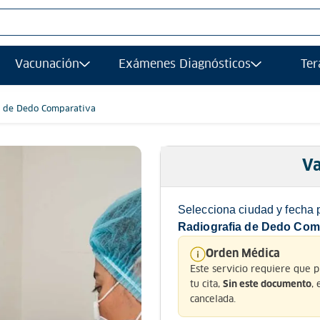
S MÁS BUSCADOS
Vacunación
Exámenes Diagnósticos
Ter
afias
grafía
a de Dedo Comparativa
ancia magnetica
gía
Va
afía transvaginal
Selecciona ciudad y fecha 
ograma
Radiografia de Dedo Com
ología
Orden Médica
Este servicio requiere que 
ancia
tu cita,
,
Sin este documento
grafia
cancelada.