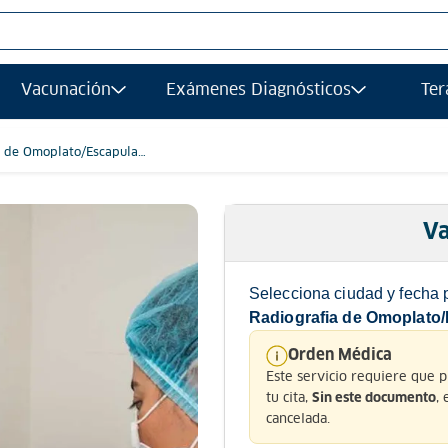
S MÁS BUSCADOS
Vacunación
Exámenes Diagnósticos
Ter
afias
grafía
a de Omoplato/Escapula
va
ancia magnetica
gía
Va
afía transvaginal
Selecciona ciudad y fecha 
ograma
Radiografia de Omoplato
ología
Orden Médica
Este servicio requiere que 
grafia
tu cita,
,
Sin este documento
ancia
cancelada.