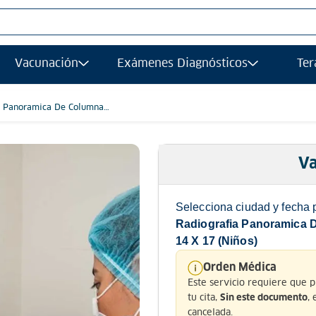
S MÁS BUSCADOS
Vacunación
Exámenes Diagnósticos
Ter
afias
grafía
a Panoramica De Columna
ia U Ortograma) Formato 14
gía
)
ancia magnetica
Va
afía transvaginal
Selecciona ciudad y fecha 
ología
Radiografia Panoramica 
14 X 17 (Niños)
grafia
Orden Médica
ograma
Este servicio requiere que 
ancia
tu cita,
,
Sin este documento
cancelada.