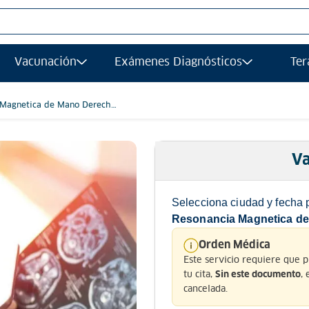
S MÁS BUSCADOS
Vacunación
Exámenes Diagnósticos
Ter
afias
grafía
 Magnetica de Mano Derecha
gía
ancia magnetica
Va
afía transvaginal
Selecciona ciudad y fecha 
ología
Resonancia Magnetica de
grafia
Orden Médica
Este servicio requiere que 
ograma
tu cita,
,
Sin este documento
ancia
cancelada.