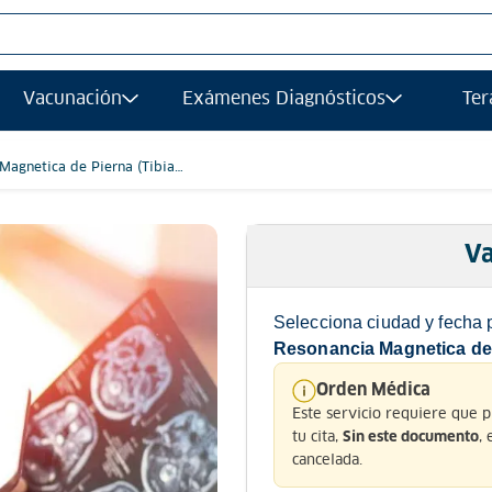
S MÁS BUSCADOS
Vacunación
Exámenes Diagnósticos
Ter
afias
grafía
Magnetica de Pierna (Tibia /
uierda Simple
ancia magnetica
gía
Va
afía transvaginal
Selecciona ciudad y fecha 
ograma
Resonancia Magnetica de P
ología
Orden Médica
Este servicio requiere que 
grafia
tu cita,
,
Sin este documento
ancia
cancelada.