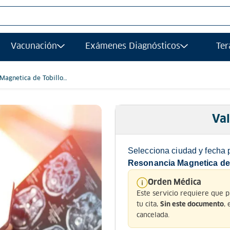
S MÁS BUSCADOS
Vacunación
Exámenes Diagnósticos
Ter
afias
grafía
Magnetica de Tobillo
imple
gía
ancia magnetica
Val
afía transvaginal
Selecciona ciudad y fecha 
ología
Resonancia Magnetica de T
ograma
Orden Médica
Este servicio requiere que 
grafia
tu cita,
,
Sin este documento
ancia
cancelada.