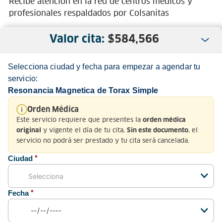
Recibe atención en la red de centros médicos y
profesionales respaldados por Colsanitas
Valor cita:
$
584,566
Selecciona ciudad y fecha para empezar a agendar tu
servicio:
Resonancia Magnetica de Torax Simple
Nosotros
Orden Médica
Este servicio requiere que presentes la
orden médica
Servicio al Cliente
y vigente el día de tu cita,
, el
original
Sin este documento
servicio no podrá ser prestado y tu cita será cancelada.
Normatividad
Ciudad
*
Fecha
*
Medios de pago y sitio seguro