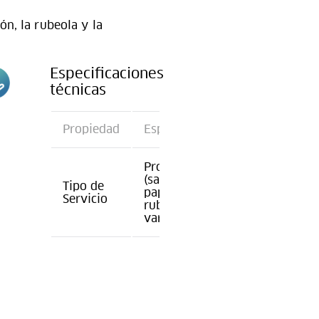
n, la rubeola y la
Especificaciones
técnicas
n
Propiedad
Especificación
Proquad
(sarampión,
Tipo de
paperas,
Servicio
rubeola y
varicela)