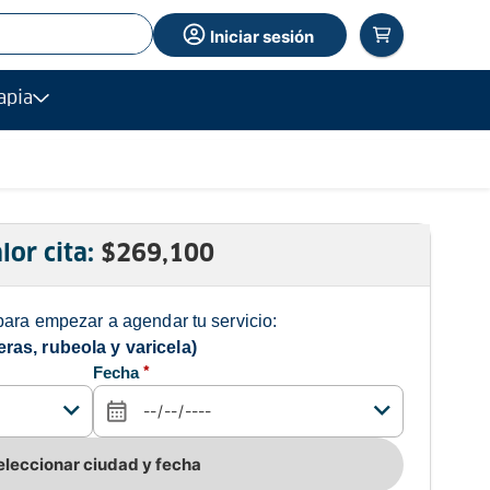
Iniciar sesión
apia
lor cita:
$
269,100
para empezar a agendar tu servicio:
as, rubeola y varicela)
Fecha
*
eleccionar ciudad y fecha