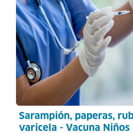
Sarampión, paperas, ru
varicela - Vacuna Niños