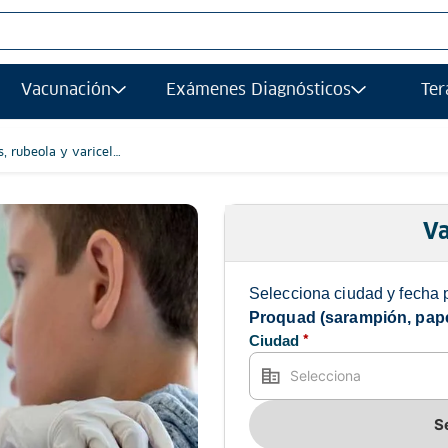
S MÁS BUSCADOS
Vacunación
Exámenes Diagnósticos
Ter
afias
grafía
, rubeola y varicela
ancia magnetica
gía
Va
afía transvaginal
Selecciona ciudad y fecha 
ograma
Proquad (sarampión, paper
Ciudad
*
ología
grafia
ancia
S