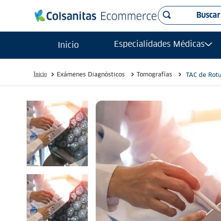
Buscar
TÉRMINO
Especialidades Médicas
Inicio
ecogr
1
.
radio
2
.
Exámenes Diagnósticos
Tomografías
TAC de Rotu
reson
3
.
urolo
4
.
tac
5
.
ecogr
6
.
carp
7
.
ginec
8
.
mamo
9
.
reson
10
.