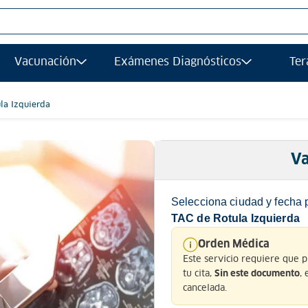
S MÁS BUSCADOS
Vacunación
Exámenes Diagnósticos
Ter
afias
grafía
la Izquierda
ancia magnetica
gía
Va
afía transvaginal
Selecciona ciudad y fecha 
ograma
TAC de Rotula Izquierda
ología
Orden Médica
Este servicio requiere que 
grafia
tu cita,
,
Sin este documento
ancia
cancelada.