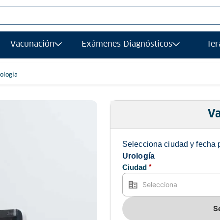
S MÁS BUSCADOS
Vacunación
Exámenes Diagnósticos
Ter
afias
grafía
ología
gía
ancia magnetica
Va
afía transvaginal
Selecciona ciudad y fecha 
ología
Urología
Ciudad
*
ograma
grafia
ancia
S