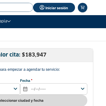
Iniciar sesión
apia
lor cita:
$
183,947
para empezar a agendar tu servicio:
Fecha
*
eleccionar ciudad y fecha