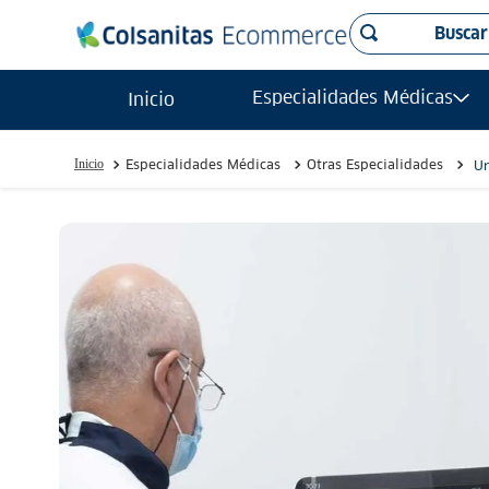
Buscar
TÉRMINO
Especialidades Médicas
Inicio
ecogr
1
.
radio
2
.
Especialidades Médicas
Otras Especialidades
Ur
urolo
3
.
reson
4
.
tac
5
.
ecogr
6
.
ginec
7
.
carp
8
.
mamo
9
.
reson
10
.