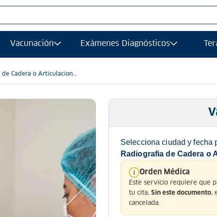
S MÁS BUSCADOS
Vacunación
Exámenes Diagnósticos
Ter
afias
grafía
 de Cadera o Articulacion
l Derecha
gía
ancia magnetica
V
afía transvaginal
Selecciona ciudad y fecha 
ología
Radiografia de Cadera o 
grafia
Orden Médica
Este servicio requiere que 
ograma
tu cita,
,
Sin este documento
ancia
cancelada.