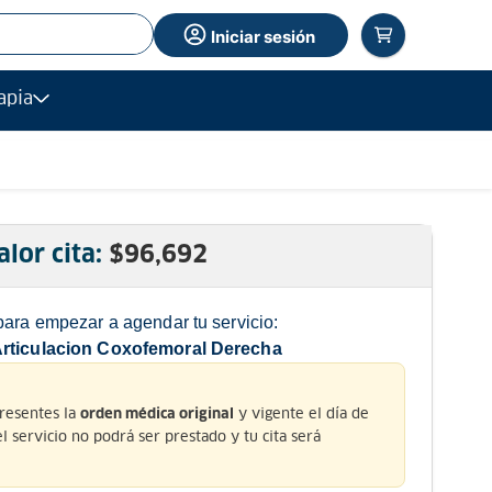
Iniciar sesión
apia
alor cita:
$
96,692
para empezar a agendar tu servicio:
Articulacion Coxofemoral Derecha
presentes la
y vigente el día de
orden médica original
 el servicio no podrá ser prestado y tu cita será