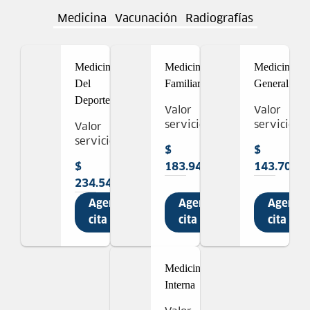
Medicina
Vacunación
Radiografías
Medicina
Medicina
Medicina
Del
Familiar
General
Deporte
Valor
Valor
servicio
servicio
Valor
servicio
$
$
$
183.947
143.703
234.541
Agendar
Agendar
Agenda
cita
cita
cita
Medicina
Interna